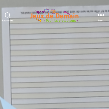
Recherche
Menu
Espace
Jeux
de
Demain