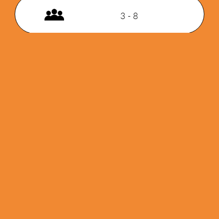
3 - 8
30 min
12+
PRIX DU PUBLIC
Présenté à
Alchimie 2024
Gamme
Famille
AUTRICES/AUTEURS