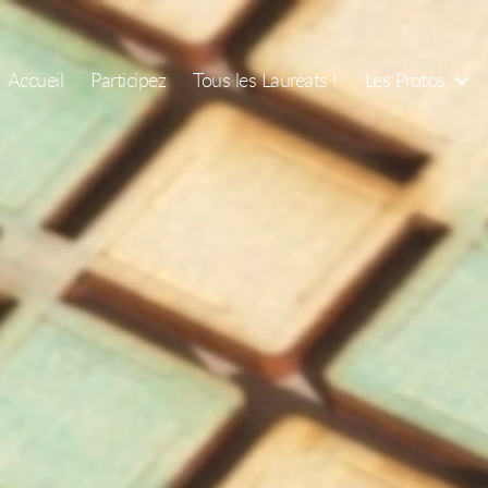
Accueil
Participez
Tous les Lauréats !
Les Protos