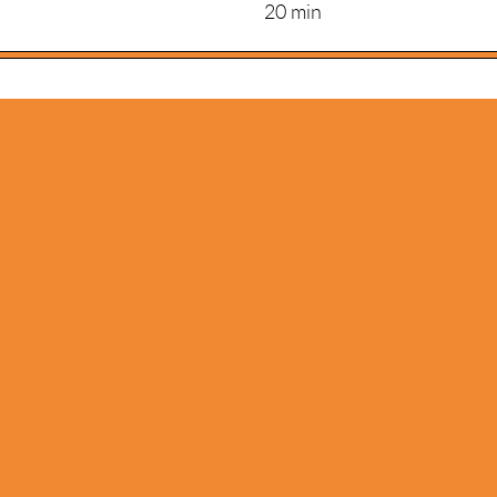
20 min
8+
PRIX DU PUBLIC
AUTRICES/AUTEURS
Rémi MONTHILLER