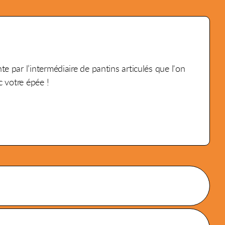
 par l’intermédiaire de pantins articulés que l'on
c votre épée !