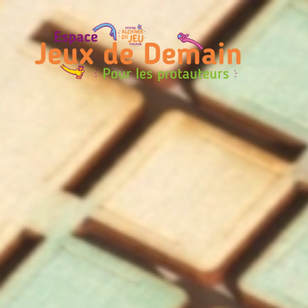
Espace
Jeux
de
Demain