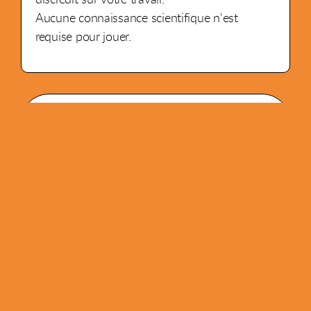
Aucune connaissance scientifique n'est
requise pour jouer.
2 - 4
40 min
8+
PRIX DU PUBLIC