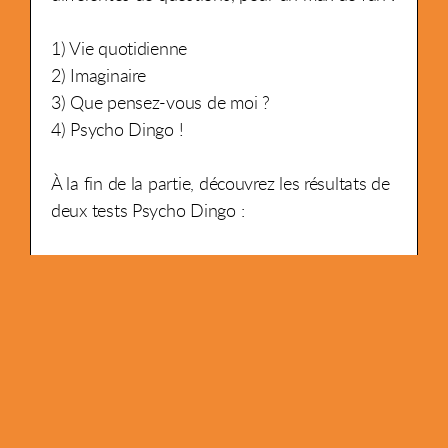
1) Vie quotidienne
2) Imaginaire
3) Que pensez-vous de moi ?
4) Psycho Dingo !
À la fin de la partie, découvrez les résultats de
deux tests Psycho Dingo :
"Que révèle ton score sur toi-même ?" et
"Quels sont tes domaines de prédilection ?"
Avec Psycho Dingo, amusez-vous
et
apprenez-en plus sur vous-même... et sur les
autres !