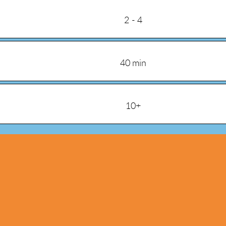
2 - 4
40 min
10+
PRIX DU PUBLIC
Présenté à
Alchimie 2022
Gamme
Expert