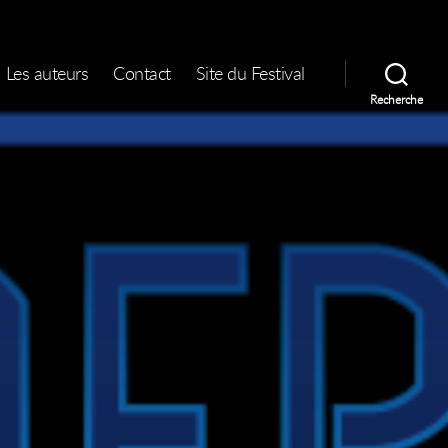
Les auteurs
Contact
Site du Festival
Recherche