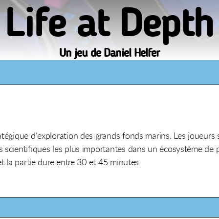
Life at Depth
Un jeu de Daniel Helfer
atégique d'exploration des grands fonds marins. Les joueurs 
s scientifiques les plus importantes dans un écosystème de p
et la partie dure entre 30 et 45 minutes.