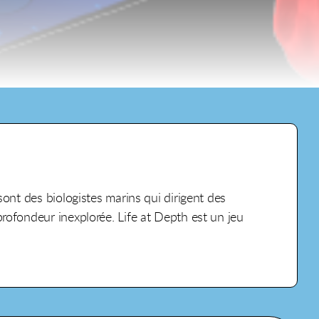
sont des biologistes marins qui dirigent des
rofondeur inexplorée. Life at Depth est un jeu