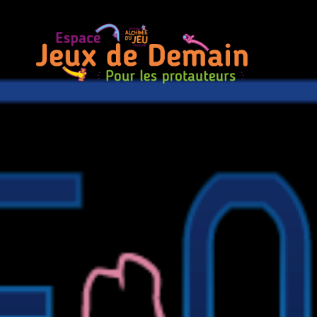
Espace
Jeux
de
Demain