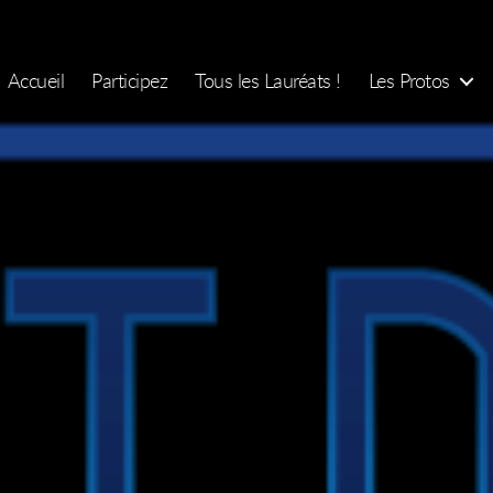
Accueil
Participez
Tous les Lauréats !
Les Protos