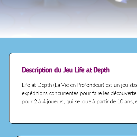
Description du Jeu Life at Depth
Life at Depth (La Vie en Profondeur) est un jeu str
expéditions concurrentes pour faire les découverte
pour 2 à 4 joueurs, qui se joue à partir de 10 ans, 