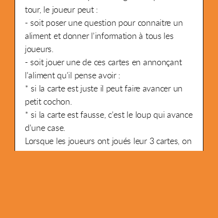
tour, le joueur peut :
- soit poser une question pour connaitre un
aliment et donner l'information à tous les
joueurs.
- soit jouer une de ces cartes en annonçant
l'aliment qu'il pense avoir :
* si la carte est juste il peut faire avancer un
petit cochon.
* si la carte est fausse, c'est le loup qui avance
d'une case.
Lorsque les joueurs ont joués leur 3 cartes, on
redistribue des cartes et le loup avance d'une
case. Gare aux petits cochons en retard.