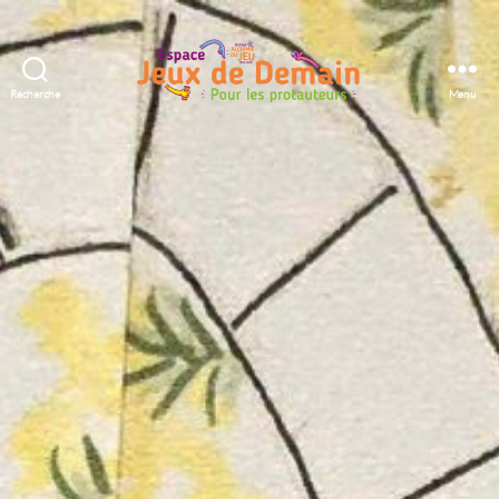
Recherche
Menu
Espace
Jeux
de
Demain