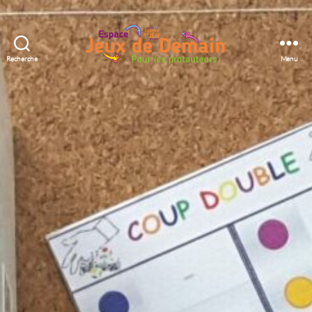
Recherche
Menu
Espace
Jeux
de
Demain