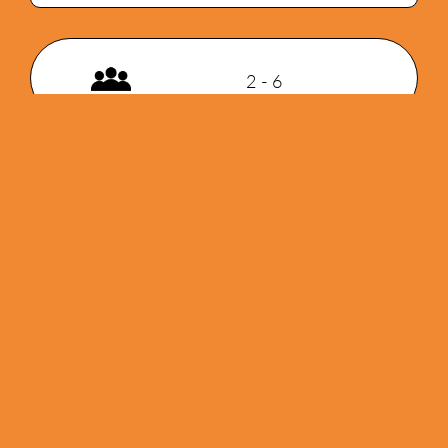
2 - 6
15 min
7+
PRIX DU PUBLIC
Présenté à
Alchimie 2025
Gamme
Famille