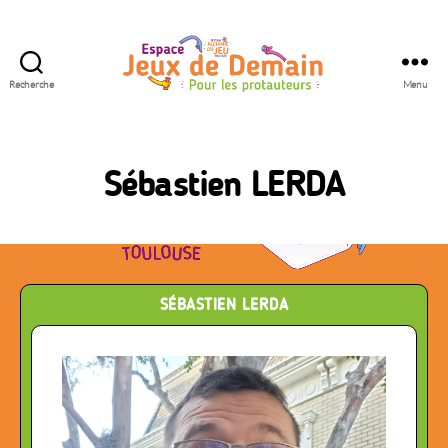
Recherche
Menu
Espace
Jeux
de
Demain
Sébastien LERDA
SÉBASTIEN LERDA