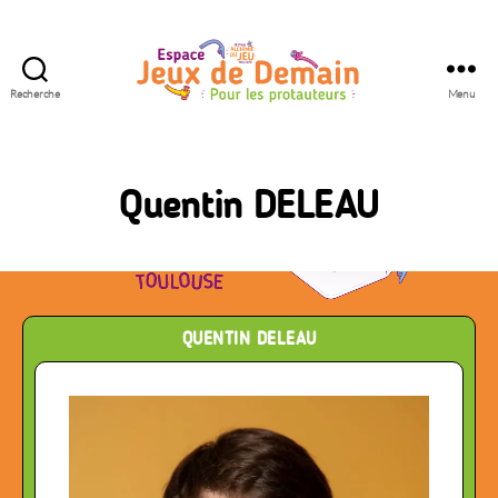
Recherche
Menu
Espace
Jeux
de
Demain
Quentin DELEAU
QUENTIN DELEAU